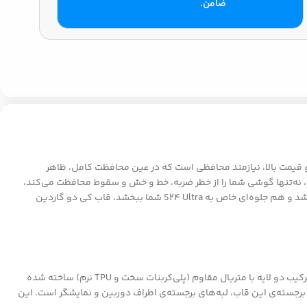
ضامن.
م دستگاه به‌اندازه‌ی ظاهر آن اهمیت دارد. گوشی پرچمدار Samsung S24 Ultra با طراحی چشم‌نواز و قیمت بالا، نیازمند محافظی است که در عین محافظت کامل، ظاهر
 نه‌تنها گوشی شما را از خطر ضربه، خط و خش و سقوط محافظت می‌کند،
بلکه با بافت مدرن و خوش‌دست، تجربه‌ای بی‌نقص از استفاده روزمره فراهم می‌سازد. اگر به‌دنبال قابی هستید که هم عملکرد محافظتی بالایی داشته باشد و هم جلوه‌ای خاص به S24 Ultra شما ببخشد، قاب کی دو گاردین
قاب کی دو گاردین گوشی موبایل سامسونگ Samsung S24 Ultra با هدف ارائه حداکثر محافظت برای گوشی‌های پرچمدار طراحی شده است. این قاب از ترکیب دو لایه با متریال مقاوم (پلی‌کربنات سخت و TPU نرم) ساخته شده
برجسته‌ی این قاب، لبه‌های برجسته‌ی اطراف دوربین و نمایشگر است. این