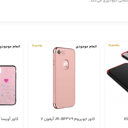
مالی جلوگیری می‌کند.
اتمام موجودی
اتمام موجودی
کاور آویسا آیفو
کاور جویروم JR-BP379 آیفون 7