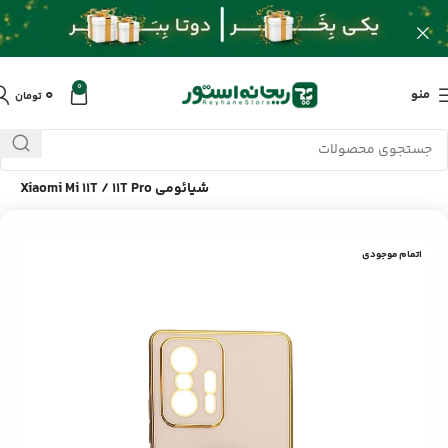
0
۰
منو
تومان
خانه
/
محصولات
/
لوازم جانبی موبایل
/
قاب My Case فضانورد گوشی
شیائومی Xiaomi Mi 11T / 11T Pro
اتمام موجودی