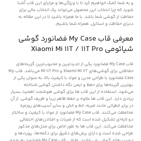
و به شما کمک خواهیم کرد تا با ویژگی‌ها و مزایای این قاب آشنا
شوید که چرا انتخاب این محصول می‌تواند یک انتخاب عالی برای
حفاظت از گوشی شما باشد. با ما همراه باشید تا در این مقاله به
دنیای حفاظت و استایل، همراه شما باشیم.
معرفی قاب My Case فضانورد گوشی
شیائومی Xiaomi Mi 11T / 11T Pro
قاب My Case فضانورد یکی از جدیدترین و محبوب‌ترین گزینه‌های
حفاظتی برای گوشی‌های Xiaomi Mi 11T و Mi 11T Pro می‌باشد. قاب My
Case فضانورد با طراحی مدرن و مواد با کیفیت بالا، به عنوان یکی از
بهترین گزینه‌ها برای حفظ و ایمن نگه داشتن گوشی شناخته
می‌شود. استفاده از این قاب ها برای گوشی هوشمند اهمیت بسیار
زیادی دارد. این قاب ها علاوه بر حفظ ظاهر زیبا و ظریف گوشی، از آن
در برابر خطراتی مانند ضربه، خط و خش و سایر آسیب‌های روزمره
محافظت می‌کنند. قاب My Case فضانورد از مواد با کیفیت و ساختار
دو لایه‌ای تشکیل شده است که از ضربات و افتادن‌های احتمالی
محافظت می‌کند. این قاب ها به طور خاص برای مدل‌های مذکور
طراحی شده است و دارای برش‌های دقیق برای دکمه‌ها، پورت‌ها و
دوربین‌های گوشی می‌باشند. طراحی قاب My Case فضانورد به نحوی