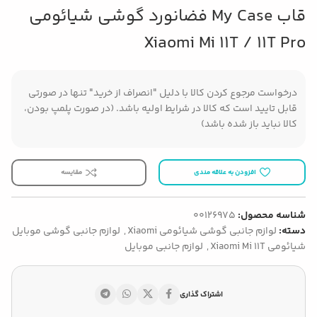
قاب My Case فضانورد گوشی شیائومی
Xiaomi Mi 11T / 11T Pro
درخواست مرجوع کردن کالا با دلیل "انصراف از خرید" تنها در صورتی
قابل تایید است که کالا در شرایط اولیه باشد. (در صورت پلمپ بودن،
کالا نباید باز شده باشد)
افزودن به علاقه مندی
مقایسه
شناسه محصول:
00126975
دسته:
لوازم جانبی گوشی شیائومی Xiaomi
,
لوازم جانبی گوشی موبایل
شیائومی Xiaomi Mi 11T
,
لوازم جانبی موبایل
اشتراک گذاری