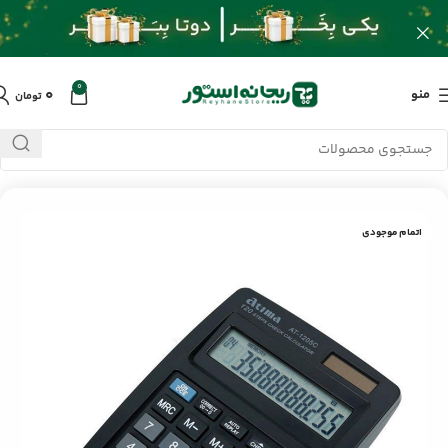
0
۰
منو
تومان
خانه
/
محصولات
/
سایر لوازم جانبی
/
ماشین حساب آتیما AT-1205C
اتمام موجودی