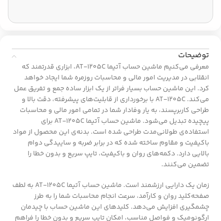
توضیحات
معرفی می‌کنیم ماشین حساب آتیما AT-1205C، ابزاری قدرتمند که
انقلابی در مدیریت امور مالی و محاسبات روزمره شما ایجاد خواهد
کرد. این ماشین حساب بسیار فراتر از یک ابزار ساده جمع و تفریق عمل
می‌کند. AT-1205C با برخورداری از قابلیت‌های پیشرفته، دقت بالا و
طراحی کاربرپسند، به یار وفادار شما در تمامی امور مالی و محاسبات
پیچیده تبدیل می‌شود. ماشین حساب آتیما AT-1205C برای
استفاده‌ی طولانی‌مدت طراحی شده است. بدنه‌ی این محصول از مواد
باکیفیت و مقاوم ساخته شده که در برابر ضربه و ساییدگی دوام
بالایی دارد. دکمه‌های روان و باکیفیت، تایپ سریع و بدون خطا را
تضمین می‌کنند.
زمان یک دارایی ارزشمند است. ماشین حساب آتیما AT-1205C به لطف
صفحه‌کلید روان و کارآمد، سرعت انجام محاسبات شما را به طرز
چشمگیری افزایش می‌دهد. کلیدهای این ماشین حساب با چیدمان
ارگونومیک و فواصل مناسب، امکان تایپ سریع و بدون خطا را فراهم