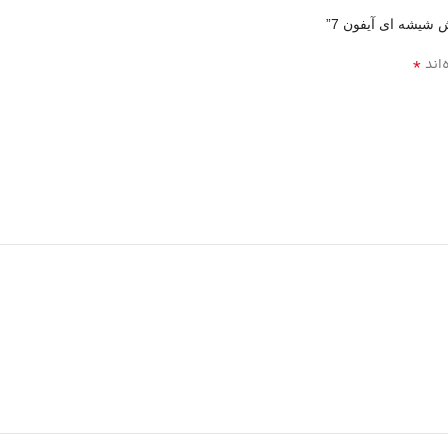
 شیشه ای آیفون 7”
*
‌اند