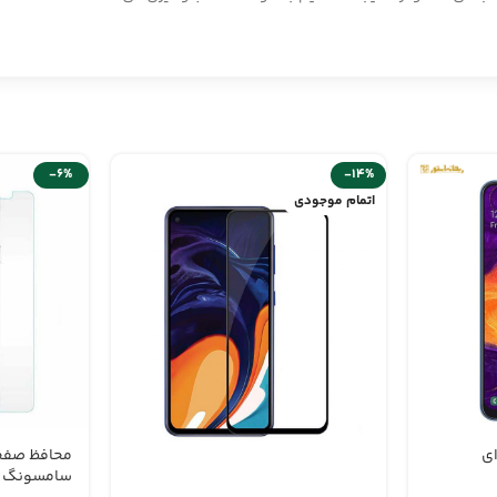
-6%
-14%
اتمام موجودی
ی
محافظ صفح
سامسونگ A5 2016