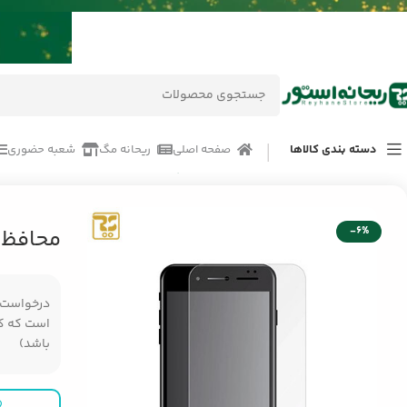
دسته بندی کالاها
صفحه اصلی
ریحانه مگ
شعبه حضوری
خانه
/
محصولات
/
لوازم جانبی موبایل اپل Apple
/
لوازم جانبی گوشی موبایل آیفون 
-6%
محافظ 
درخواست مر
است که کال
باشد)