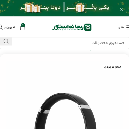
0
۰
منو
تومان
خانه
/
محصولات
/
پلیرها
/
هدفون
/
هدفون بی سیم سودو SD-1010
اتمام موجودی