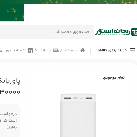
دسته بندی کالاها
صفحه اصلی
ریحانه مگ
شعبه حضوری
خانه
/
محصولات
/
پاوربانک و شارژر موبایل
/
پاور بانک موبایل
/
پاوربانک شیائومی مدل ZM
اتمام موجودی
30000 میلی آمپر ساعت
درخواست مر
است که کال
باشد)