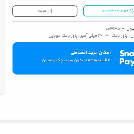
افزودن به علاقه مندی
مقایسه
ول:
00313513
ل
,
پاور بانک 30000 میلی آمپر
,
پاور بانک موبایل
امکان خرید اقساطی
۴ قسط ماهانه. بدون سود، چک و ضامن.