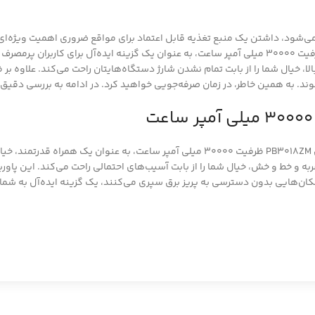
ی‌شود، داشتن یک منبع تغذیه قابل اعتماد برای مواقع ضروری اهمیت ویژه‌ای پ
جانبی تبدیل شده‌اند. در این میان، پاوربانک شیائومی مدل PB3018ZM ظرفیت 30000 میلی آمپر ساعت، به ع
د. به همین خاطر، در زمان صرفه‌جویی خواهید کرد. در ادامه به بررسی دقیق ت
است. پاوربانک شیائومی مدل PB3018ZM ظرفیت 30000 میلی آمپر ساعت، به عن
به و خط و خش، خیال شما را از بابت آسیب‌های احتمالی راحت می‌کند. این پاورب
 مکان‌هایی بدون دسترسی به پریز برق سپری می‌کنند، یک گزینه ایده‌آل به شمار