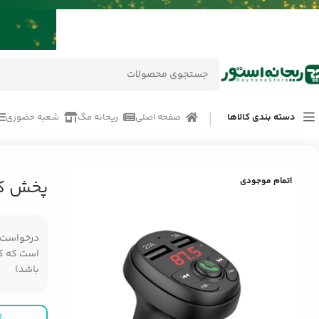
دسته بندی کالاها
صفحه اصلی
ریحانه مگ
شعبه حضوری
خانه
/
محصولات
/
جانبی خودرو
/
پخش کننده اف ام یسیدو Y36
اتمام موجودی
پخش کنن
درخواست مر
است که کال
باشد)