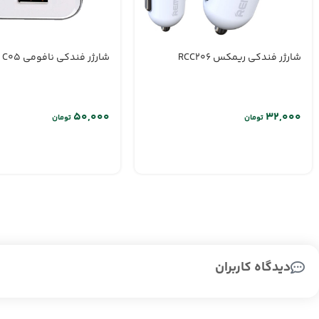
شارژر فندکی ریمکس RCC206
شارژر فندکی نافومی C05
تومان
تومان
دیدگاه کاربران