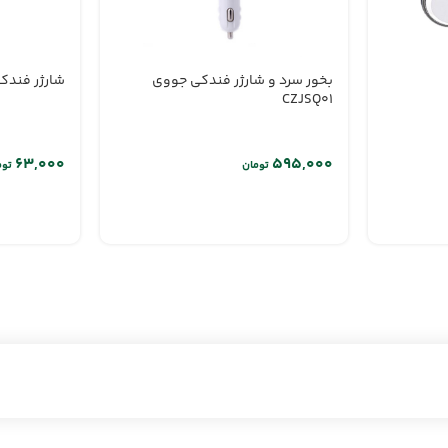
بخور سرد و شارژر فندکی جووی
شارژر فندکی ت
CZJSQ01
تومان
توم