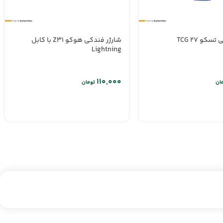
سکو TCG 27
شارژر فندکی هوکو Z31 با کابل
Lightning
ان
تومان