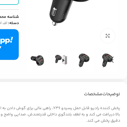
شناسه محص
دسته:
اف ام
بزرگنمایی تصویر
توضیحات
مشخصات
پخش کننده رادیو قابل حمل یسیدو Y36، 
دقیق پخش می کند.