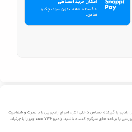
امکان خرید اقساطی
۴ قسط ماهانه. بدون سود، چک و
ضامن.
ی دیگر است. این رادیو با گیرنده حساس داخلی اش، امواج رادیویی را با قدرت و شفافیت
بالا دریافت می کند و به لطف بلندگوی داخلی قدرتمندش، صدایی واضح و رسا را برای شما به ارمغان می آورد. خواه به دنبال اخبار، موسیقی، گفتگوهای ورزشی یا برنامه های سرگرم کننده باشید، رادیو Y36 همه چیز را با جزئیات