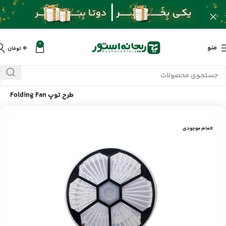
0
۰
منو
تومان
خانه
/
محصولات
/
سایر لوازم جانبی
/
سبک زندگی
/
پنکه رومیزی با
طرح توپ Folding Fan
اتمام موجودی