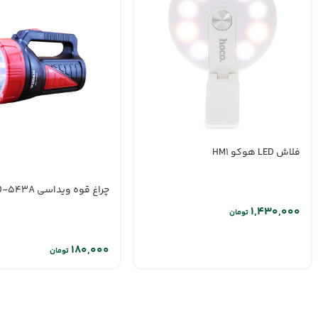
فلاش LED هوکو HM1
چراغ قوه ویداسی WD-543A
تومان
تومان