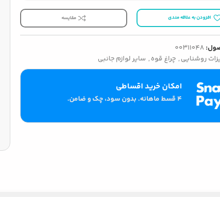
افزودن به علاقه مندی
مقایسه
ول:
00311048
زات روشنایی
,
چراغ قوه
,
سایر لوازم جانبی
امکان خرید اقساطی
۴ قسط ماهانه. بدون سود، چک و ضامن.