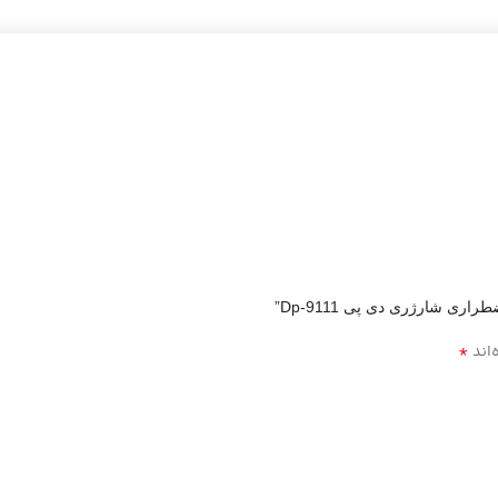
ری شارژری دی پی Dp-9111”
*
‌اند