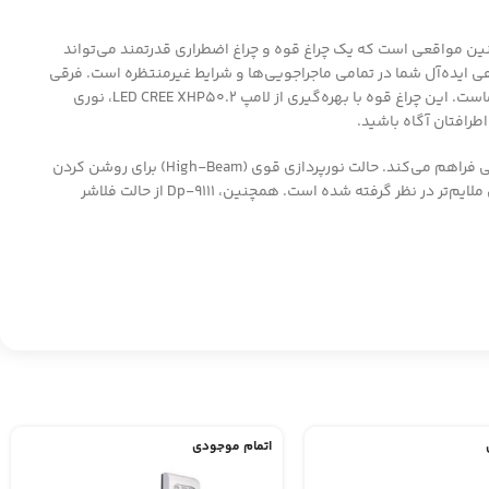
نین مواقعی است که یک چراغ قوه و چراغ اضطراری قدرتمند می‌تواند
، همراهی ایده‌آل شما در تمامی ماجراجویی‌ها و شرایط غیرمنتظره است. فرقی
نمی‌کند یک کمپینگ مهیج در دل طبیعت را برنامه‌ریزی کرده باشید، یا خواهان نوری قدرتمند برای گشت‌وگذارهای شبانه باشید، Dp-9111 یار همیشگی شماست. این چراغ قوه با بهره‌گیری از لامپ LED CREE XHP50.2، نوری
Dp-9111 تنها به یک حالت نوردهی محدود نمی‌شود. این چراغ قوه با دارا بودن چندین حالت نوردهی مختلف، امکان انتخاب بهترین گزینه را برای هر شرایطی فراهم می‌کند. حالت نورپردازی قوی (High-Beam) برای روشن کردن
فواصل دور، حالت نور متوسط (Medium-Beam) برای فعالیت در فواصل نزدیک‌تر و حالت کم‌نور (Low-Beam) برای صرفه‌جویی در مصرف باتری و ایجاد نوری ملایم‌تر در نظر گرفته شده است. همچنین، Dp-9111 از حالت فلاشر
اتمام موجودی