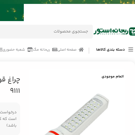
دسته بندی کالاها
صفحه اصلی
ریحانه مگ
شعبه حضوری
خانه
/
محصولات
/
سایر لوازم جانبی
/
چراغ قوه و چراغ اضطراری شارژری دی پی 111
اتمام موجودی
9111
درخواست مر
است که کال
باشد)