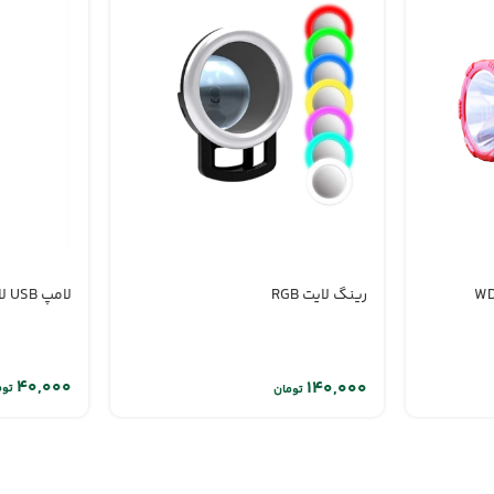
لامپ USB لایکو MR-163
رینگ لایت RGB
توم
تومان