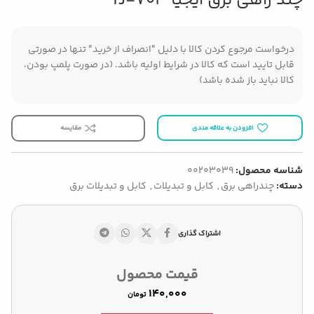
چند راهی برق ایجیا YJ-703
درخواست مرجوع کردن کالا با دلیل "انصراف از خرید" تنها در صورتی
قابل تایید است که کالا در شرایط اولیه باشد. (در صورت پلمپ بودن،
کالا نباید باز شده باشد)
افزودن به علاقه مندی
مقایسه
شناسه محصول:
00203039
دسته:
چندراهی برق
,
کابل و تبدیلات
,
کابل و تبدیلات برق
اشتراک گذاری
قیمت محصول
تومان