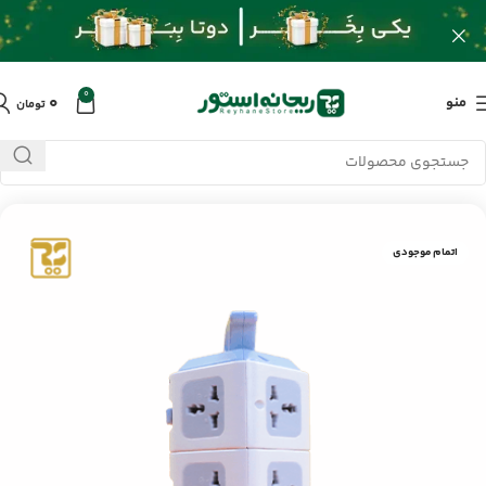
0
۰
منو
تومان
خانه
/
محصولات
/
کابل و تبدیلات
/
چند راهی برق ایجیا YJ-703
اتمام موجودی