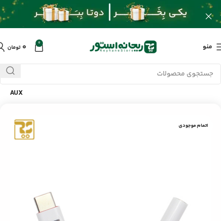
0
۰
منو
تومان
خانه
/
محصولات
/
کابل و تبدیلات
/
کابل تبدیل Type-C به JH-E plus
AUX
اتمام موجودی