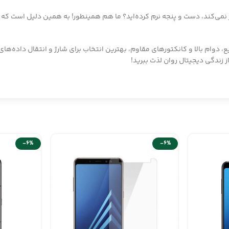
-6%
-6%