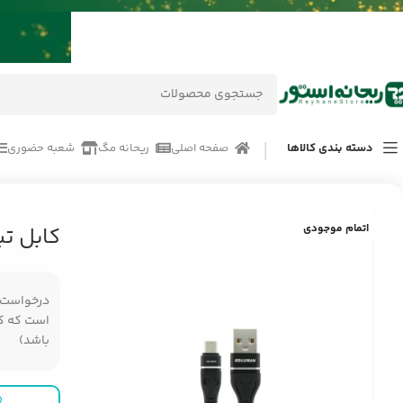
دسته بندی کالاها
صفحه اصلی
ریحانه مگ
شعبه حضوری
خانه
/
محصولات
/
لوازم جانبی موبایل
/
کابل تبدیل USB به Micro-B کلومن KD-40
اتمام موجودی
کابل تبدیل USB به ro-B
درخواست مر
است که کال
باشد)