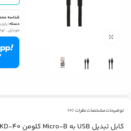
شناسه محص
دسته:
پاورب
موبایل
,
لوا
بزرگنمایی تصویر
توضیحات
مشخصات
نظرات (0)
کابل تبدیل USB به Micro-B کلومن KD-40: خداحافظی با سیم‌های فرسوده و سردردهای شارژ