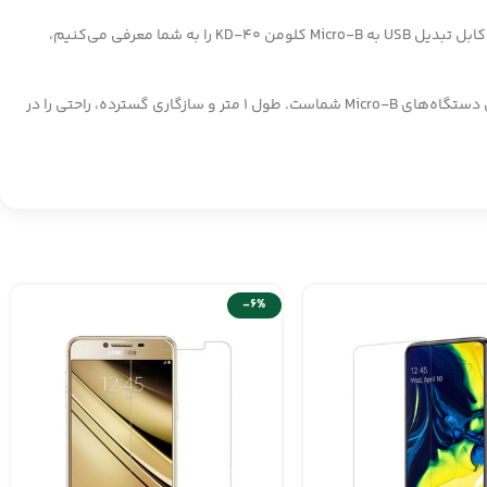
آیا تا به حال با کابلی که به کندی شارژ می‌کند، زود خراب می‌شود یا اصلاً کار نمی‌کند، دست و پنجه نرم کرده‌اید؟ ما هم همینطور! به همین دلیل است که کابل تبدیل USB به Micro-B کلومن KD-40 را به شما معرفی می‌کنیم،
خداحافظی با سیم‌های بی‌کیفیت و شارژهای کند! کابل KD-40 با شارژ سریع، دوام بالا و کانکتورهای مقاوم، بهترین انتخاب برای شارژ و انتقال داده‌های دستگاه‌های Micro-B شماست. طول 1 متر و سازگاری گسترده، راحتی را در
-6%