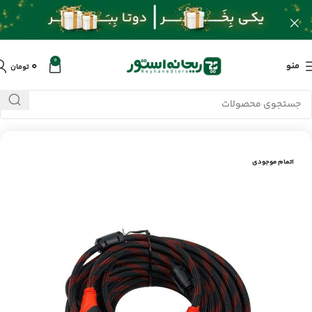
0
۰
منو
تومان
خانه
/
محصولات
/
کابل و تبدیلات
/
کابل HDMI لوتوس طول 15 متر
اتمام موجودی