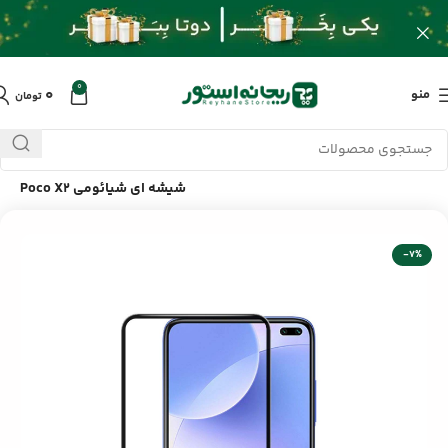
0
۰
منو
تومان
خانه
/
محصولات
/
لوازم جانبی موبایل
/
محافظ تمام صفحه نمایش
شیشه ای شیائومی Poco X2
-7%