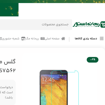
دسته بندی کالاها
صفحه اصلی
ریحانه مگ
شعبه حضوری
خانه
/
محصولات
/
لوازم جانبی موبایل
/
گلس محافظ صفحه گوشی سامسونگ ng S7562
-6%
گلس م
 S7562
درخواست مر
است که کال
باشد)