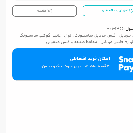
افزودن به علاقه مندی
مقایسه
ول:
00101366
موبایل
,
گلس موبایل سامسونگ
,
لوازم جانبی گوشی سامسونگ
وازم جانبی موبایل
,
محافظ صفحه و گلس معمولی
امکان خرید اقساطی
۴ قسط ماهانه. بدون سود، چک و ضامن.