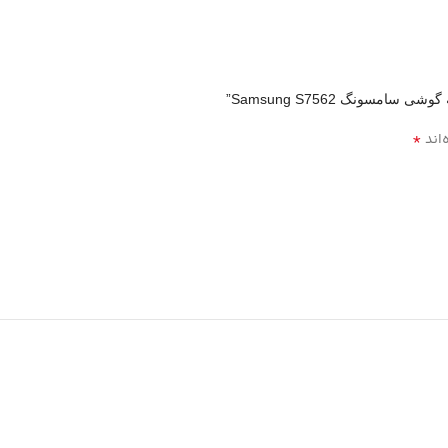
سونگ Samsung S7562”
*
‌اند