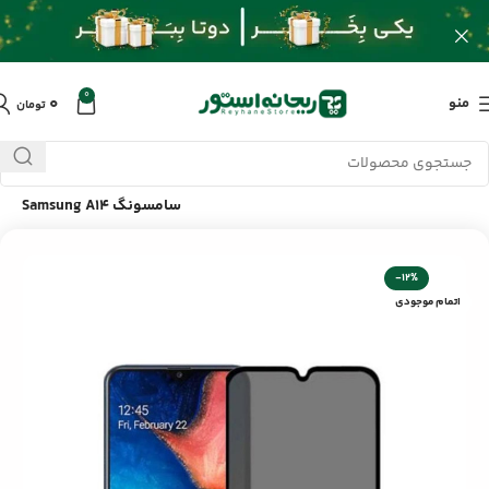
0
۰
منو
تومان
خانه
/
محصولات
/
لوازم جانبی موبایل
/
گلس پرایوسی موبایل
سامسونگ Samsung A14
-12%
اتمام موجودی