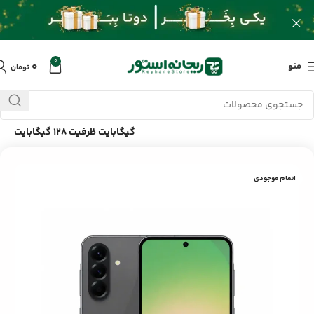
0
۰
منو
تومان
خانه
/
محصولات
/
گوشی
/
گوشی سامسونگ Galaxy A56 5G رم 8
گیگابایت ظرفیت 128 گیگابایت
اتمام موجودی