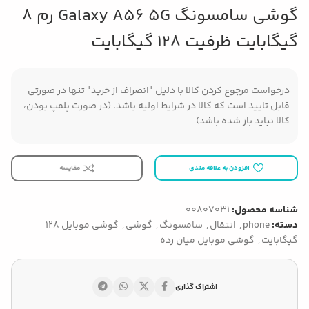
گوشی سامسونگ Galaxy A56 5G رم 8
گیگابایت ظرفیت 128 گیگابایت
درخواست مرجوع کردن کالا با دلیل "انصراف از خرید" تنها در صورتی
قابل تایید است که کالا در شرایط اولیه باشد. (در صورت پلمپ بودن،
کالا نباید باز شده باشد)
افزودن به علاقه مندی
مقایسه
شناسه محصول:
00807031
دسته:
phone
,
انتقال
,
سامسونگ
,
گوشی
,
گوشی موبایل 128
گیگابایت
,
گوشی موبایل میان رده
اشتراک گذاری