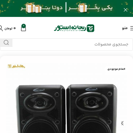
0
۰
منو
تومان
خانه
/
محصولات
/
لوازم جانبی موبایل
/
اسپیکر باسیم اگزون EX220
اتمام موجودی