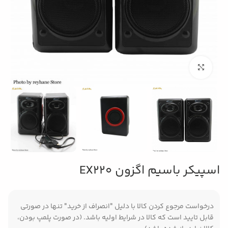
بزرگنمایی تصویر
اسپیکر باسیم اگزون EX220
درخواست مرجوع کردن کالا با دلیل "انصراف از خرید" تنها در صورتی
قابل تایید است که کالا در شرایط اولیه باشد. (در صورت پلمپ بودن،