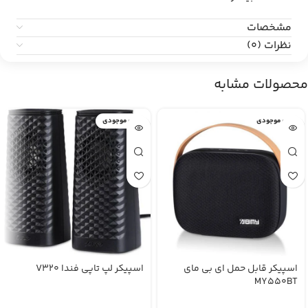
مشخصات
نظرات (0)
محصولات مشابه
اتمام موجودی
اتمام موجودی
اسپیکر قابل حمل ای بی مای
اسپیکر لپ تاپی فندا V320
MY550BT