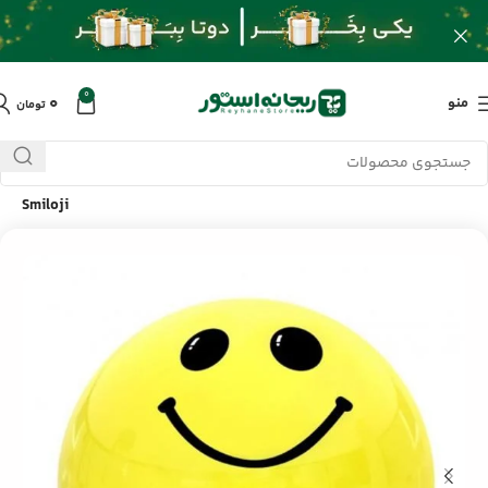
0
۰
منو
تومان
خانه
/
محصولات
/
لوازم جانبی موبایل
/
اسپیکر قابل حمل پرومیت
Smiloji