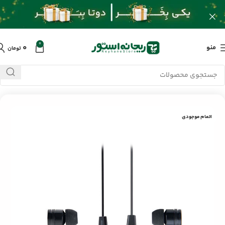
0
۰
منو
تومان
خانه
/
محصولات
/
لوازم جانبی موبایل
/
ایرفون با سیم کلومن KE-001
اتمام موجودی