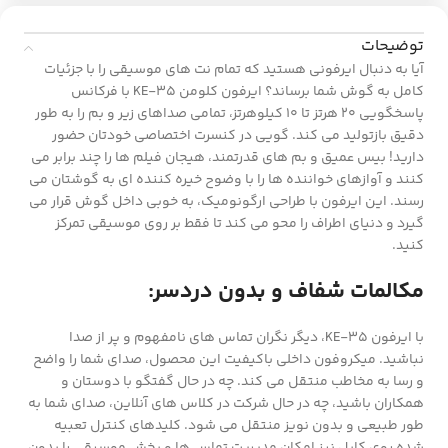
توضیحات
آیا به دنبال ایرفونی هستید که تمام نت های موسیقی را با جزئیات
کامل به گوش شما برساند؟ ایرفون کلومن KE-35 با فرکانس
پاسخگویی 20 هرتز تا 10 کیلوهرتز، تمامی صداهای زیر و بم را به طور
دقیق بازتولید می کند. گویی در کنسرت اختصاصی خودتان حضور
دارید! بیس عمیق و بم های قدرتمند، هیجان فیلم ها را چند برابر می
کنند و آوازهای خواننده ها را با وضوح خیره کننده ای به گوشتان می
رسند. این ایرفون با طراحی ارگونومیک، به خوبی داخل گوش قرار می
گیرد و دنیای اطراف را محو می کند تا فقط بر روی موسیقی تمرکز
کنید.
مکالمات شفاف و بدون دردسر:
با ایرفون KE-35، دیگر نگران تماس های نامفهوم و پر از صدا
نباشید. میکروفون داخلی باکیفیت این محصول، صدای شما را واضح
و رسا به مخاطب منتقل می کند. چه در حال گفتگو با دوستان و
همکاران باشید، چه در حال شرکت در کلاس های آنلاین، صدای شما به
طور طبیعی و بدون نویز منتقل می شود. کلیدهای کنترل تعبیه