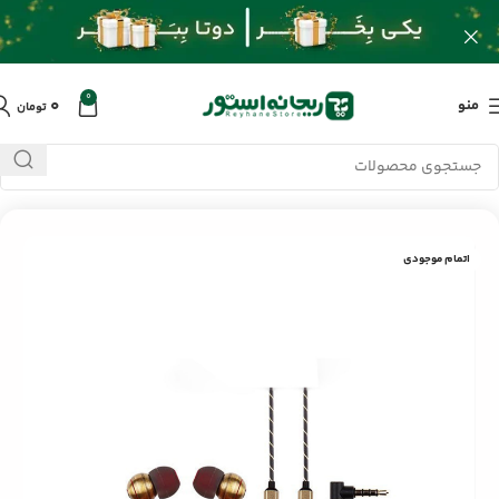
0
۰
منو
تومان
خانه
/
محصولات
/
لوازم جانبی موبایل
/
ایرفون با سیم کلومن KE-35
اتمام موجودی