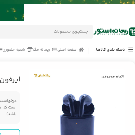
دسته بندی کالاها
صفحه اصلی
ریحانه مگ
شعبه حضوری
خانه
/
محصولات
/
لوازم جانبی موبایل
/
ایرفون بی سیم تسکو TH 5353 TWS
اتمام موجودی
ایرفون بی
درخواست مر
است که کال
باشد)