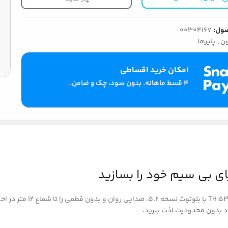
ول:
00304167
ون
,
پلیرها
امکان خرید اقساطی
۴ قسط ماهانه. بدون سود، چک و ضامن.
فراموش کنید کابل های دست 
د بدون محدودیت لذت ببرید.