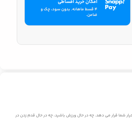
امکان خرید اقساطی
۴ قسط ماهانه. بدون سود، چک و
ضامن.
و پا گیر را! ایرفون بی سیم تسکو TH 5353 TWS با بلوتوث نسخه 5.2، صدایی روان و بدون قطعی را تا شعاع 12 متر در اختیار شما قرار می دهد. چه در حال ورزش باشید، چه در حال قدم زدن در