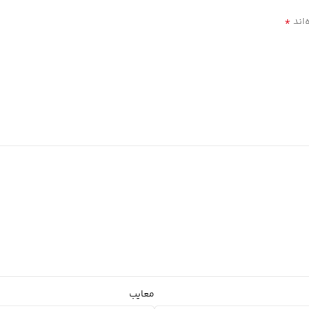
*
‌اند
معایب