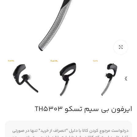
بزرگنمایی تصویر
ایرفون بی سیم تسکو TH5303
درخواست مرجوع کردن کالا با دلیل "انصراف از خرید" تنها در صورتی