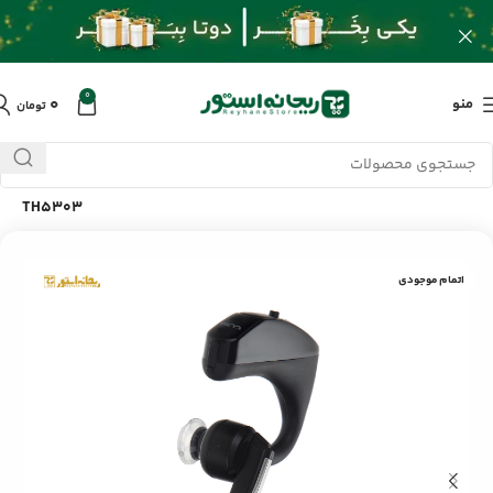
0
۰
منو
تومان
خانه
/
محصولات
/
لوازم جانبی موبایل
/
ایرفون بی سیم تسکو
TH5303
اتمام موجودی