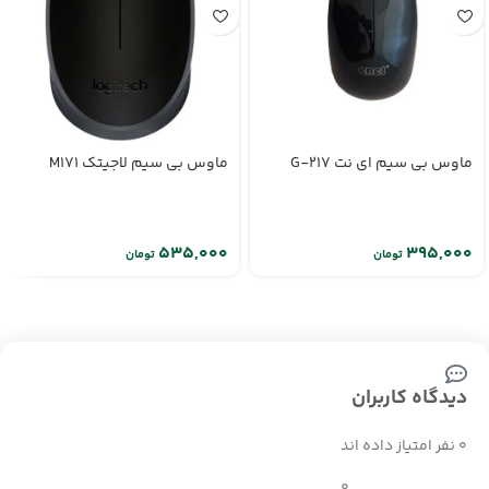
ماوس بی سیم ای نت G-217
ماوس بی سیم لاجیتک M171
تومان
تومان
دیدگاه کاربران
0 نفر امتیاز داده اند
0