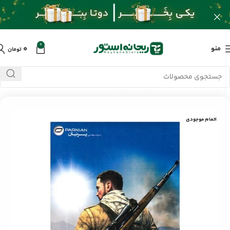
0
۰
منو
تومان
خانه
/
محصولات
/
کامپیوتر و لپ تاپ
/
Sniper ELITE III PC
اتمام موجودی