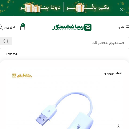
0
۰
منو
تومان
خانه
/
محصولات
/
کابل و تبدیلات
/
تبدیل USB به LAN ایکس پی
T947A
اتمام موجودی