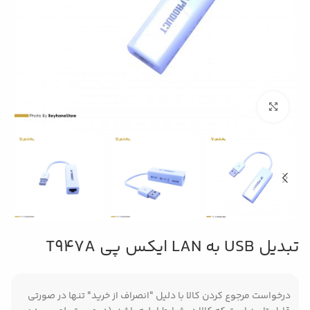
بزرگنمایی تصویر
تبدیل USB به LAN ایکس پی T947A
درخواست مرجوع کردن کالا با دلیل "انصراف از خرید" تنها در صورتی