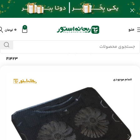
0
۰
منو
تومان
خانه
/
محصولات
/
کامپیوتر و لپ تاپ
/
خنک کننده لب تاپ ونوس PV-
F1423
اتمام موجودی