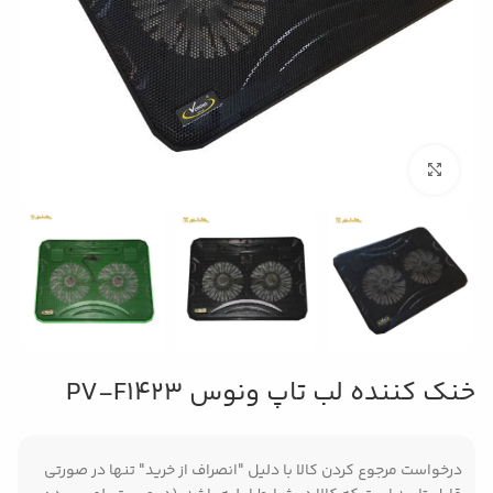
بزرگنمایی تصویر
خنک کننده لب تاپ ونوس PV-F1423
درخواست مرجوع کردن کالا با دلیل "انصراف از خرید" تنها در صورتی