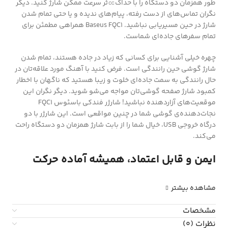
طور همزمان دو دستگاه را با حداک㏄ثر سرعت ممکن شارژ کنید. دیگر
نگران تماس‌های از دست رفته، پیام‌های ندیده و یا حتی تمام شدن
شارژ در حین مسیریابی نباشید. Baseus FQC1 همراهی مطمئن برای
تمام سفرهای جاده‌ای شماست.
چهره خيلی آشنايي براي کساني که زياد در جاده هستند، تمام شدن
شارژ گوشي حين رانندگي است. فرض کنید با آهنگ مورد علاقه‌تان در
حال رانندگی به سمت جاده‌ای خلوت و زیبا هستید که ناگهان با اخطار
کمبود شارژ صفحه گوشی‌تان مواجه می‌شو شوید. دیگر نگران این
موقعیت‌های آزاردهنده نباشيد! شارژر فندکی باسئوس FQC1
نجات‌دهنده‌ی گوشي شما در چنین مواقعی است. این شارژر با دو
درگاه خروجی USB، خیال شما را از بابت شارژ همزمان دو دستگاه راحت
می‌کند.
ایمن و قابل اعتماد، همیشه آماده حرکت
مشاهده بیشتر
مشخصات
نظرات (0)