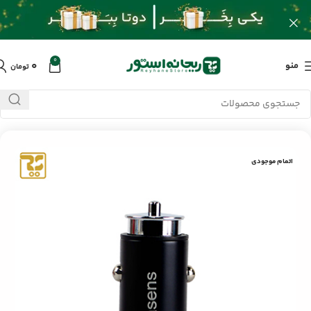
0
۰
منو
تومان
خانه
/
محصولات
/
جانبی خودرو
/
شارژر فندکی باسئوس FQC1
اتمام موجودی