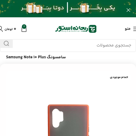
0
۰
منو
تومان
خانه
/
محصولات
/
لوازم جانبی موبایل
/
قاب PC مات گوشی موبایل
سامسونگ Samsung Note 10 Plus
اتمام موجودی