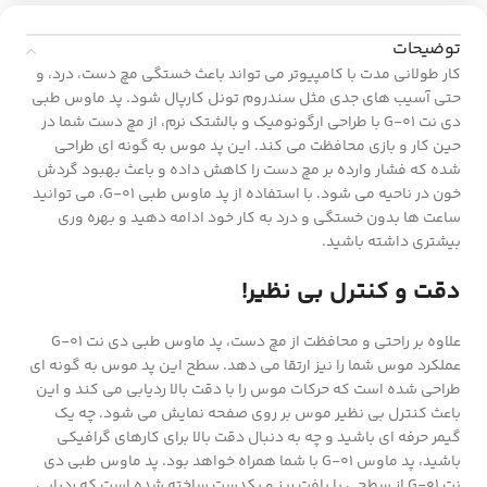
توضیحات
کار طولانی مدت با کامپیوتر می تواند باعث خستگی مچ دست، درد، و
حتی آسیب های جدی مثل سندروم تونل کارپال شود. پد ماوس طبی
دی نت G-01 با طراحی ارگونومیک و بالشتک نرم، از مچ دست شما در
حین کار و بازی محافظت می کند. این پد موس به گونه ای طراحی
شده که فشار وارده بر مچ دست را کاهش داده و باعث بهبود گردش
خون در ناحیه می شود. با استفاده از پد ماوس طبی G-01، می توانید
ساعت ها بدون خستگی و درد به کار خود ادامه دهید و بهره وری
بیشتری داشته باشید.
دقت و کنترل بی نظیر!
علاوه بر راحتی و محافظت از مچ دست، پد ماوس طبی دی نت G-01
عملکرد موس شما را نیز ارتقا می دهد. سطح این پد موس به گونه ای
طراحی شده است که حرکات موس را با دقت بالا ردیابی می کند و این
باعث کنترل بی نظیر موس بر روی صفحه نمایش می شود. چه یک
گیمر حرفه ای باشید و چه به دنبال دقت بالا برای کارهای گرافیکی
باشید، پد ماوس G-01 با شما همراه خواهد بود. پد ماوس طبی دی
نت G-01 از سطحی با بافت ریز و یکدست ساخته شده است که ردیابی