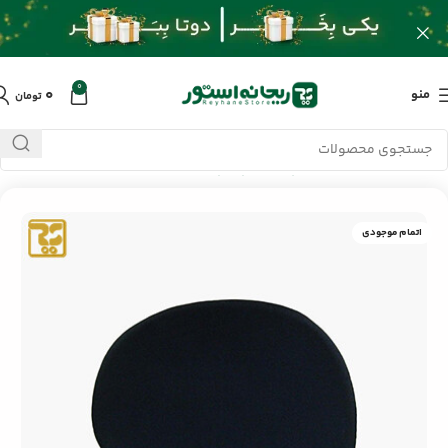
0
۰
منو
تومان
خانه
/
محصولات
/
کامپیوتر و لپ تاپ
/
پد ماوس طبی دی نت G-01
اتمام موجودی