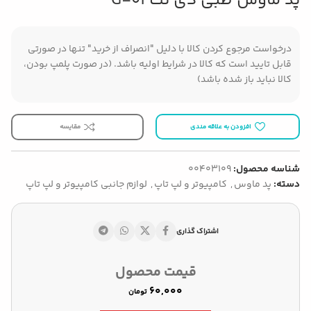
پد ماوس طبی دی نت G-01
درخواست مرجوع کردن کالا با دلیل "انصراف از خرید" تنها در صورتی
قابل تایید است که کالا در شرایط اولیه باشد. (در صورت پلمپ بودن،
کالا نباید باز شده باشد)
افزودن به علاقه مندی
مقایسه
شناسه محصول:
00403109
دسته:
پد ماوس
,
کامپیوتر و لپ تاپ
,
لوازم جانبی کامپیوتر و لپ تاپ
اشتراک گذاری
قیمت محصول
تومان