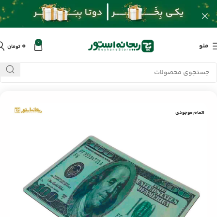
0
۰
منو
تومان
خانه
/
محصولات
/
کامپیوتر و لپ تاپ
/
ماوس پد طرح دلار
اتمام موجودی