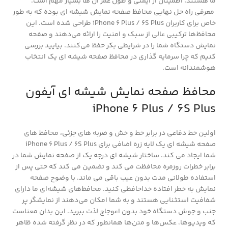
ما هستند، اطمینان از ایمنی و طول عمر آن ها بسیار مهم است.
معرفی راه حل نهایی محافظ صفحه نمایش شیشه ای بوده که به طور
خاص برای کاربران iPhone 6 Plus / 6S Plus طراحی شده است.
این
محافظ‌ها ترکیبی عالی از سبک و امنیت را ارائه می‌دهند و صفحه
نمایش دستگاه شما را در شرایطی بکر حفظ می‌کنند.
بیایید بررسی
کنیم که چرا سرمایه گذاری در محافظ صفحه شیشه ای یک انتخاب
هوشمندانه است.
محافظ صفحه نمایش شیشه ای آیفون
iPhone 6 Plus / 6S Plus
اولین خط دفاعی در برابر خط و خش و ضربه های جزئی، محافظ های
صفحه شیشه ای یک لایه زره اضافی برای iPhone 6 Plus / 6S Plus
شما ایجاد می کند.
ساختار شیشه ای درجه یک از صفحه نمایش شما در
برابر خطرات روزمره محافظت می کند و تضمین می کند که حتی پس از
استفاده طولانی مدت بدون عیب باقی می ماند.
با وضوح صفحه
نمایش به خطر افتاده خداحافظی کنید.
محافظ‌های شیشه‌ای ما دارای
شفافیت استثنایی هستند و به شما امکان می‌دهند از نمایشگر پر
جنب و جوش دستگاه خود بدون اعوجاج لذت ببرید.
این بدان معناست
که ویدیوها، عکس‌ها و متن‌ها همانطور که در نظر گرفته شده ظاهر