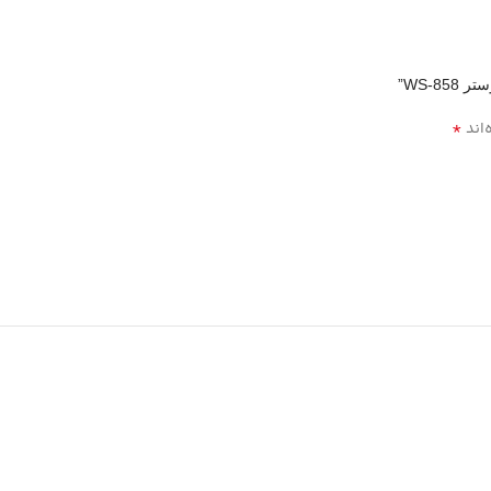
WS-8”
*
‌اند