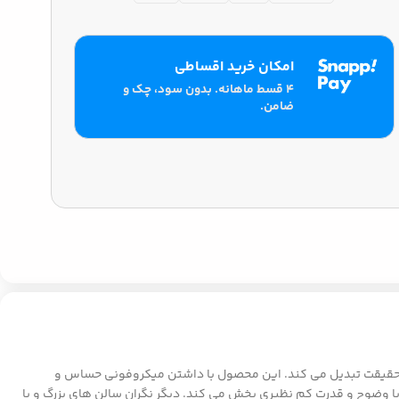
امکان خرید اقساطی
۴ قسط ماهانه. بدون سود، چک و
ضامن.
 میکروفون اسپیکر وستر WS-858 با امکانات حرفه ای خود، این رویا را به حقیقت تبدیل می کند. این محصول با داشتن میکروفونی حساس و
 ای ضبط می کند. علاوه بر آن، اسپیکر قدرتمند встроен در این دستگاه، صدای شما را با وضوح و قدرت کم نظیری پخش می کند. دیگر نگران سالن های بزرگ و یا