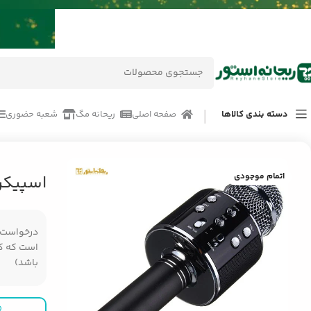
دسته بندی کالاها
صفحه اصلی
ریحانه مگ
شعبه حضوری
خانه
/
محصولات
/
لوازم جانبی موبایل
/
اسپیکر میکروفون وستر WS-858
اتمام موجودی
اسپیکر م
درخواست مر
است که کال
باشد)