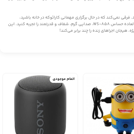
فرقی نمی‌کند که در حال برگزاری مهمانی کارائوکه در خانه باشید،
سخنرانی تاثیرگذاری ارائه دهید و یا پادکستی حرفه‌ای ضبط کنید، میکروفن اسپیکر وستر WS-858 همراه همیشگی شما خواهد بود. با میکروفون فوق‌العاده حساس WS-858، صدایی گرم، شفاف و قدرتمند را تجربه کنید. این
، هیجان اجراهای زنده را چند برابر می‌کند!
اتمام موجودی