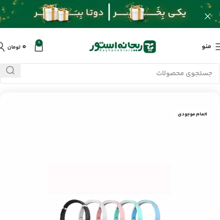
0
۰
منو
تومان
خانه
/
محصولات
/
پلیرها
/
هدفون
/
هدفون بی سیم سودو SD-1012
اتمام موجودی