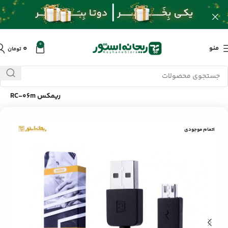
0
۰
منو
تومان
خانه
/
محصولات
/
لوازم جانبی موبایل
/
کابل تبدیل USB به Micro-B
ریمکس RC-06m
اتمام موجودی