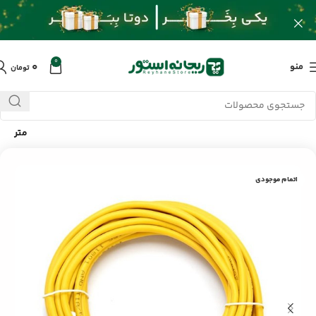
0
۰
منو
تومان
خانه
/
محصولات
/
کابل و تبدیلات
/
کابل شبکه CAT5 دیتالایف طول 5
متر
اتمام موجودی