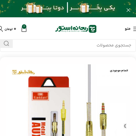
0
۰
منو
تومان
خانه
/
محصولات
/
کابل و تبدیلات
/
کابل AUX ارلدام ET-AUX27
اتمام موجودی