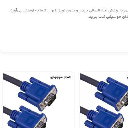
 که کابل AUX کلومن KA-26 را از رقبا متمایز می‌کند، کیفیت بالای انتقال صداست. این کابل با داشتن کانکتورهای 3.5 میلی‌متری با روکش طلا، اتصالی پایدار و بدون نویز را برای شما به ارمغان می‌آورد.
دای موسیقی لذت ببرید.
اتمام موجودی