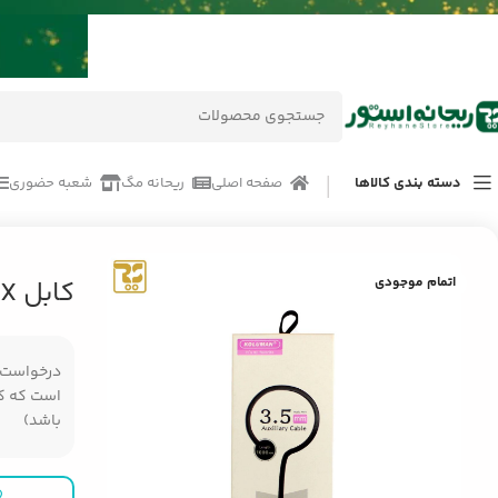
دسته بندی کالاها
صفحه اصلی
ریحانه مگ
شعبه حضوری
خانه
/
محصولات
/
کابل و تبدیلات
/
کابل AUX کلومن KA-26
اتمام موجودی
کابل AUX کلومن KA-26
درخواست مر
است که کال
باشد)