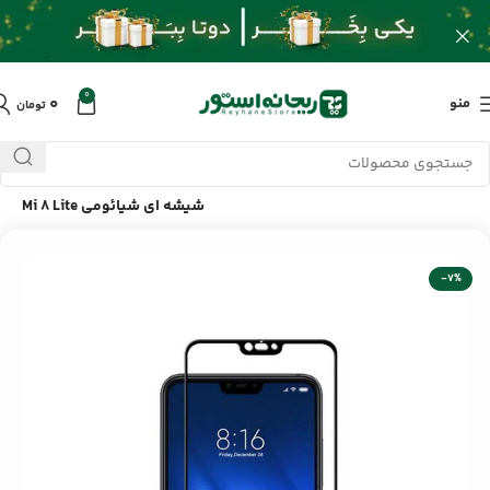
0
۰
منو
تومان
خانه
/
محصولات
/
لوازم جانبی موبایل
/
محافظ تمام صفحه نمایش
شیشه ای شیائومی Mi 8 Lite
-7%