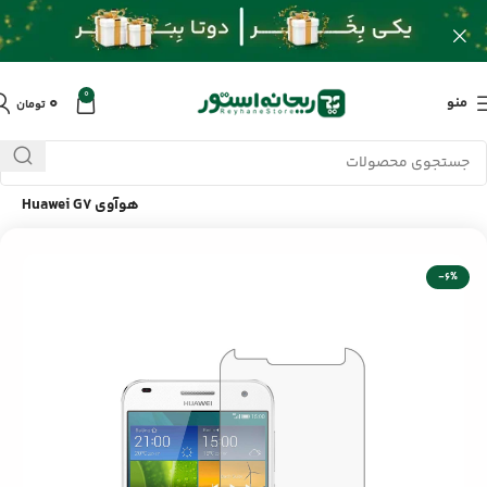
0
۰
منو
تومان
خانه
/
محصولات
/
لوازم جانبی موبایل
/
گلس محافظ صفحه گوشی
هوآوی Huawei G7
-6%