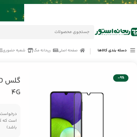
دسته بندی کالاها
صفحه اصلی
ریحانه مگ
شعبه حضوری
خانه
/
محصولات
/
لوازم جانبی موبایل
/
گلس Super D گوشی سامسونگ Samsung A22 4G
-9%
4G
درخواست مر
است که کال
باشد)