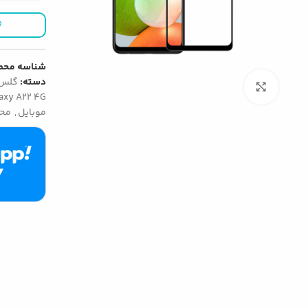
شناسه محص
دسته:
گلس 
بزرگنمایی تصویر
axy A22 4G
موبایل
,
محا