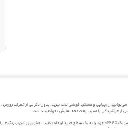
فظ صفحه سوپر D مخصوص گوشی سامسونگ A22 4G خودتان، می‌توانید از زیبایی و عملکرد گوشی لذت ببرید، بدون
رانی از خراشیدگی یا آسیب به صفحه نمایش نخواهید داشت.
با استفاده از محافظ صفحه سوپر D، تجربه دیدن و استفاده از گوشی سامسونگ A22 4G خود را به یک سطح جدی