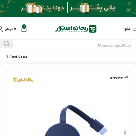
0
۰
منو
تومان
خانه
/
محصولات
/
کابل و تبدیلات
/
گیرنده HDMI انتقال تصویر تسکو
T Cast 6000
اتمام موجودی