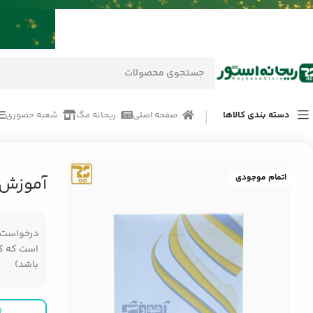
دسته بندی کالاها
صفحه اصلی
ریحانه مگ
شعبه حضوری
خانه
/
محصولات
/
کامپیوتر و لپ تاپ
/
آموزش HTML,CSS پرند
اتمام موجودی
آموزش HTML,CSS پر
درخواست مر
است که کال
باشد)