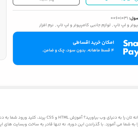
ول:
00601031
وتر و لپ تاپ
,
لوازم جانبی کامپیوتر و لپ تاپ
,
نرم افزار
امکان خرید اقساطی
۴ قسط ماهانه. بدون سود، چک و ضامن.
آیا رویای طراحی وبسایت خود را در سر دارید؟ آیا می خواهی
 گام و با زبانی ساده و روان، تمامی مبانی و اصول اساسی HTML و CSS را به شما می آموزد. با گذراندن این دوره، نه 