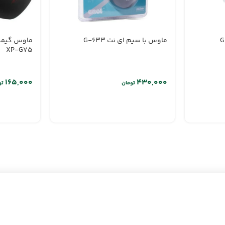
ماوس با سیم ای نت G-633
ماوس گیمی
XP-G75
تومان
تو