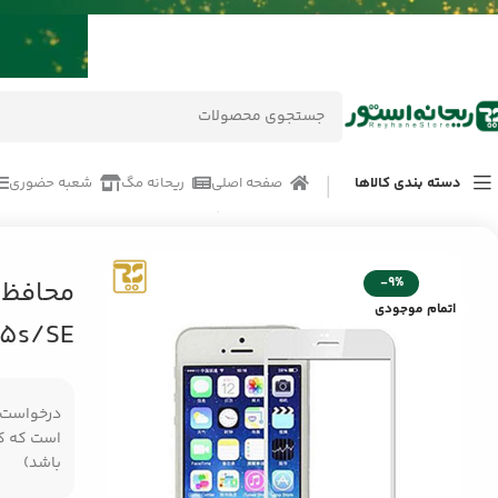
دسته بندی کالاها
صفحه اصلی
ریحانه مگ
شعبه حضوری
خانه
/
محصولات
/
لوازم جانبی موبایل اپل Apple
/
لوازم جانبی گوشی موبایل آیفون  5s / 5
-9%
محافظ 
اتمام موجودی
5s/SE
درخواست مر
است که کال
باشد)