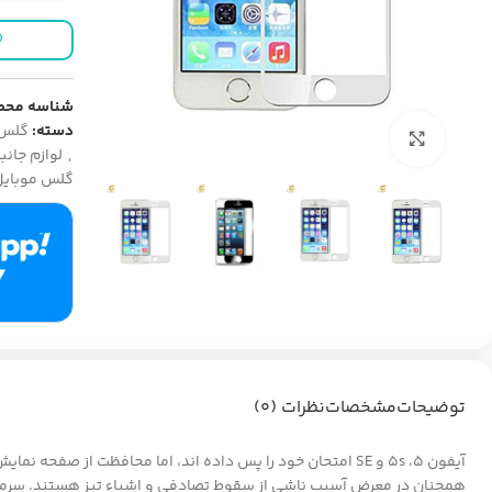
شناسه محص
دسته:
گلس 
بزرگنمایی تصویر
,
لوازم جانبی 
گلس موبایل
توضیحات
مشخصات
نظرات (0)
آیفون 5، 5s و SE امتحان خود را پس داده اند، اما محافظت 
همچنان در معرض آسیب ناشی از سقوط تصادفی و اشیاء تیز هستند. سرما