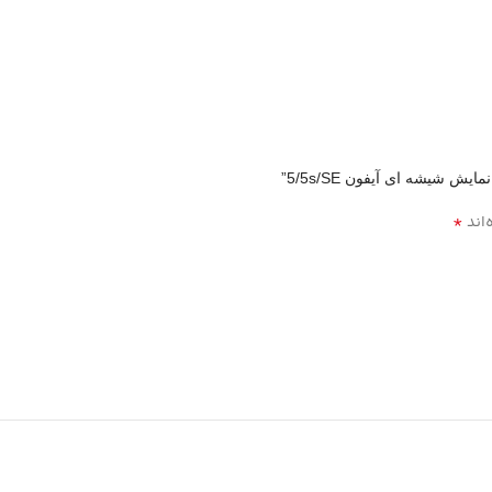
 شیشه ای آیفون 5/5s/SE”
*
‌اند