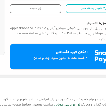
افزودن به علاقه مندی
مقایسه
ول:
نامعلوم
موبایل
,
لوازم جانبی گوشی موبایل آیفون Apple iPhone SE / 5s / 5
موبایل اپل Apple
,
محافظ صفحه و گلس فول
,
محافظ صفحه و
 اپل
امکان خرید اقساطی
۴ قسط ماهانه. بدون سود، چک و ضامن.
از صفحه نمایش آنها در برابر خط و خش و ترک خوردن برای افزایش عمر آنها ضروری ا
یه گذاری روی یک
لوازم جانبی موبایل
مناسب همچون محافظ صفحه نمایش با کی