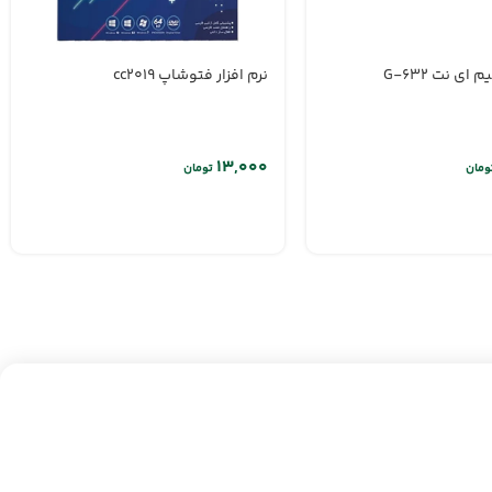
ی نت G-632
نرم افزار فتوشاپ cc2019
ومان
تومان