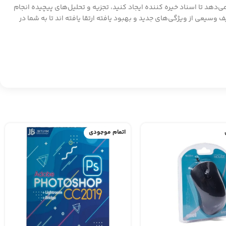
 به شما امکان می‌دهد تا اسناد خیره کننده ایجاد کنید، تجزیه و تحلیل‌های پیچیده انجام
 تأثیرگذار ارائه دهید و ارتباطات خود را به طور موثر مدیریت کنید. نرم افزارهای آ знакоئی مانند Word، Excel، PowerPoint و Outlook با طیف وسیعی از ویژگی‌های جدید و بهبود یافته ارتقا یافته اند تا به شما در
اتمام موجودی