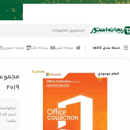
دسته بندی کالاها
صفحه اصلی
ریحانه مگ
شعبه حضوری
خانه
/
محصولات
/
کامپیوتر و لپ تاپ
/
مجموعه نرم افزار Microsoft Office Collection 2019
اتمام موجودی
2019
درخواست مر
است که کال
باشد)