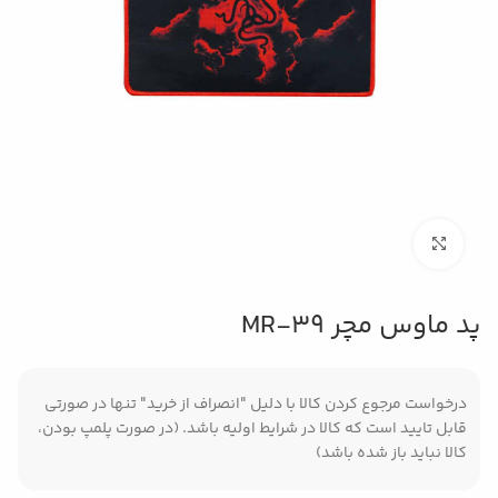
بزرگنمایی تصویر
پد ماوس مچر MR-39
درخواست مرجوع کردن کالا با دلیل "انصراف از خرید" تنها در صورتی
قابل تایید است که کالا در شرایط اولیه باشد. (در صورت پلمپ بودن،
کالا نباید باز شده باشد)