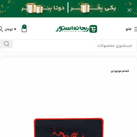
0
۰
منو
تومان
خانه
/
محصولات
/
کامپیوتر و لپ تاپ
/
پد ماوس مچر MR-39
اتمام موجودی