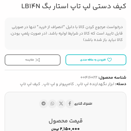
کیف دستی لپ تاپ استار بگ LB14N
درخواست مرجوع کردن کالا با دلیل "انصراف از خرید" تنها در صورتی
قابل تایید است که کالا در شرایط اولیه باشد. (در صورت پلمپ بودن،
کالا نباید باز شده باشد)
افزودن به علاقه مندی
مقایسه
شناسه محصول:
00416022
دسته:
ابزار نگهدارنده لپ تاپ
,
کامپیوتر و لپ تاپ
,
کیف لپ تاپ
اشتراک گذاری
قیمت محصول
تومان