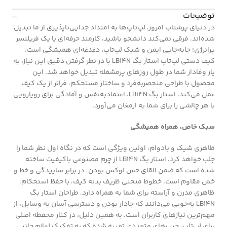
توضیحات
در دنیای پرشتاب امروز، لپ‌تاپ‌ها به امتداد جدایی‌ناپذیری از ما تبدیل
شده‌اند. فرقی نمی‌کند دانشجو باشید، کارمند حرفه‌ای یا یک فریلنسر
پرانرژی؛ جابه‌جایی ایمن و شیک لپ‌تاپ، دغدغه‌ای همیشگی است.
کیف دستی لپ‌تاپ استار بگ LB14N با در نظر گرفتن دقیق این نیاز، به
یار وفادار شما در طول روزهای پرمشغله تبدیل خواهد شد. این
محصول با طراحی منحصربه‌فرد و ساختار مستحکم، فراتر از یک کیف
عمل می‌کند. استار بگ LB14N، اعتمادبه‌نفس و آمادگی برای رویارویی
با هر چالشی را برای شما به ارمغان می‌آورد.
سبک خاص، همراه همیشگی
ظاهری شیک و بادوام، اولین ویژگی است که در نگاه اول نظر شما را
جلب خواهد کرد. استار بگ LB14N از چرم مصنوعی باکیفیت ساخته
شده است که ضمن القای حس لوکس بودن، در برابر ساییدگی و خط و
خش مقاوم است. خطوط منحنی ظریف بدنه کیف، با حفظ استحکام،
ظاهری مدرن و آراسته برای شما به همراه دارد. طراحان استار بگ
LB14N به‌خوبی می‌دانند که جادار بودن و دسترسی آسان به وسایل، از
مهم‌ترین نیازهای کاربران است. به همین دلیل، در کنار محفظه اصلی
برای لپ‌تاپ، جیب‌های متعددی تعبیه شده که به تفکیک لوازم جانبی