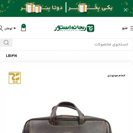
0
۰
منو
تومان
خانه
/
محصولات
/
کامپیوتر و لپ تاپ
/
کیف دستی لپ تاپ استار بگ
LB14N
اتمام موجودی