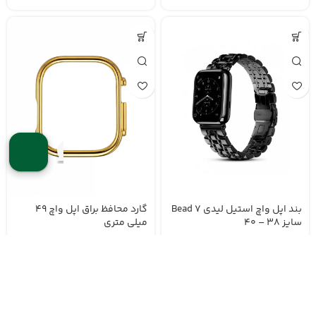
بند اپل واچ استیل لیدی 7 Bead
گارد محافظ براق اپل واچ 49
سایز ۳۸ – ۴۰
میلی متری
تومان
تومان