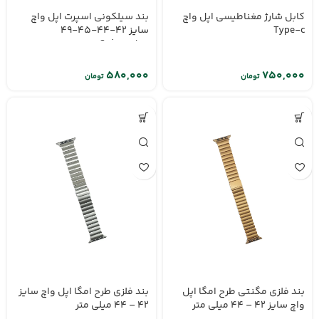
کابل شارژ مغناطیسی اپل واچ
بند سیلکونی اسپرت اپل واچ
Type-c
سایز 42-44-45-49
مدلSpigen
تومان
تومان
بند فلزی مگنتی طرح امگا اپل
بند فلزی طرح امگا اپل واچ سایز
واچ سایز 42 – 44 میلی متر
42 – 44 میلی متر